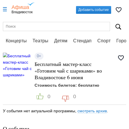
Афиша
Добавить событие
Владивосток
Концерты
Театры
Детям
Стендап
Спорт
Город
0+
Бесплатный мастер-класс
«Готовим чай с шариками» во
Владивостоке 6 июня
Стоимость билетов: бесплатно
0
0
У события нет актуальной программы,
смотреть архив
.
О событии