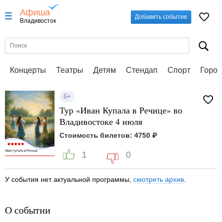
Афиша
Добавить событие
Владивосток
Концерты
Театры
Детям
Стендап
Спорт
Город
6+
Тур «Иван Купала в Речице» во
Владивостоке 4 июля
Стоимость билетов: 4750 ₽
1
0
У события нет актуальной программы,
смотреть архив
.
О событии