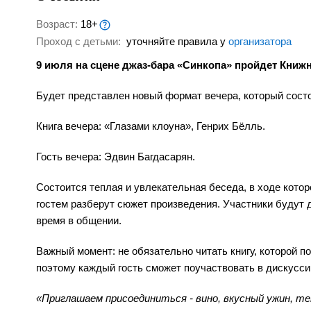
Возраст:
18+
Проход с детьми:
уточняйте правила у
организатора
9 июля на сцене джаз-бара «Синкопа» пройдет Книж
Будет представлен новый формат вечера, который состо
Книга вечера: «Глазами клоуна», Генрих Бёлль.
Гость вечера: Эдвин Багдасарян.
Состоится теплая и увлекательная беседа, в ходе котор
гостем разберут сюжет произведения. Участники будут 
время в общении.
Важный момент: не обязательно читать книгу, которой п
поэтому каждый гость сможет поучаствовать в дискусси
«Приглашаем присоединиться - вино, вкусный ужин, теп