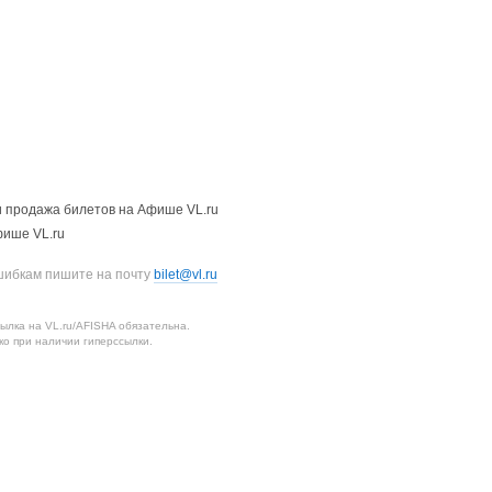
 продажа билетов на Афише VL.ru
фише VL.ru
шибкам пишите на почту
bilet@vl.ru
лка на VL.ru/AFISHA обязательна.
о при наличии гиперссылки.