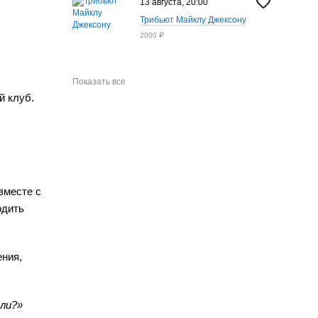
13 августа, 20:00
Трибьют Майклу Джексону
2000 ₽
Показать все
й клуб.
вместе с
одить
ения,
 ли?»