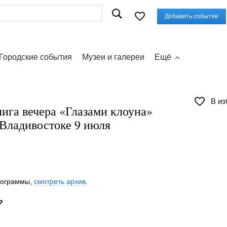
Добавить событие
Городские события
Музеи и галереи
Ещё
В из
ига вечера «Глазами клоуна»
 Владивостоке 9 июля
программы,
смотреть архив
.
₽