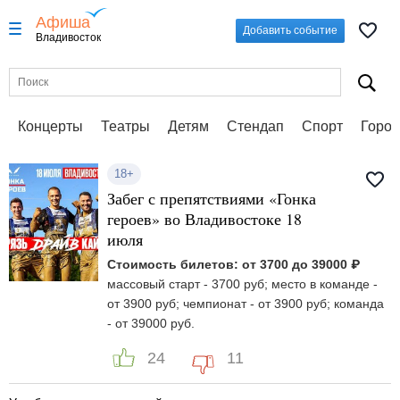
Афиша
Добавить событие
Владивосток
Концерты
Театры
Детям
Стендап
Спорт
Город
18+
Забег с препятствиями «Гонка
героев» во Владивостоке 18
июля
Стоимость билетов: от 3700 до 39000 ₽
массовый старт - 3700 руб; место в команде -
от 3900 руб; чемпионат - от 3900 руб; команда
- от 39000 руб.
24
11