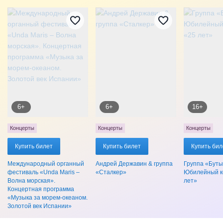
6+
6+
16+
Концерты
Концерты
Концерты
Купить билет
Купить билет
Купить бил
Международный органный
Андрей Державин & группа
Группа «Буты
фестиваль «Unda Maris –
«Сталкер»
Юбилейный к
Волна морская».
лет»
Концертная программа
«Музыка за морем-океаном.
Золотой век Испании»