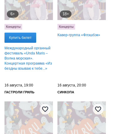
6+
18+
Концерты
Концерты
Кавер-группа «‎Флэшбэк»
Купить билет
Международный органный
фестиваль «Unda Maris –
Волна морская».
Концертная программа «Из
бездны взываю к тебе...»
16 августа, 19:00
16 августа, 20:00
ГАСТРОЛИ ГРИЛЬ
СИНКОПА