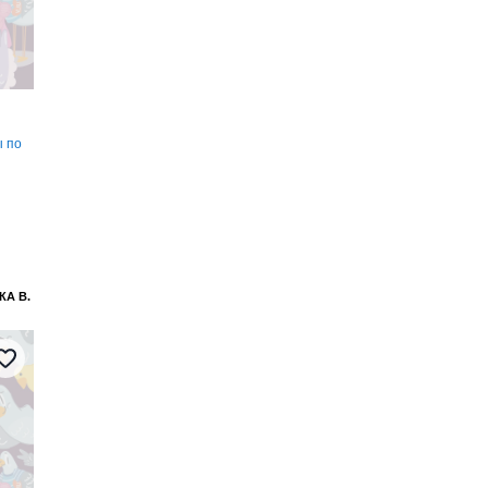
ы по
А В.