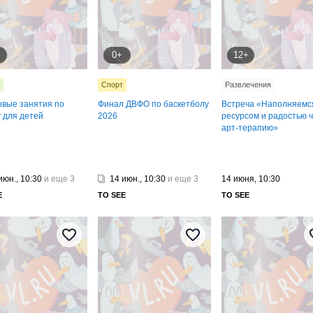
0+
12+
Спорт
Развлечения
овые занятия по
Финал ДВФО по баскетболу
Встреча «Наполняемс
у для детей
2026
ресурсом и радостью 
арт-терапию»
июн., 10:30
и еще 3
14 июн., 10:30
и еще 3
14 июня, 10:30
E
TO SEE
TO SEE