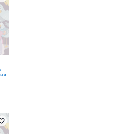
а
ты и