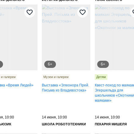
КА ИМЕНИ В. К.
ВОСТОКА ИМЕНИ В. К.
НЬЕВА
АРСЕНЬЕВА
6+
6+
 и галереи
Музеи и галереи
Детям
вка «Время Людей»
Выставка «Элеонора Прей.
Квест-поход по маяка
Письма из Владивостока»
Эгершельда для
школьников «Охотники
маяками»
я, 10:00
14 июня, 10:00
14 июня, 10:00
МЬЮЗИК
ШКОЛА РОБОТОТЕХНИКИ
ПЕКАРНЯ МИШЕЛЯ