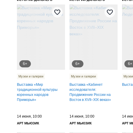
ВОСТОКА ИМЕНИ В. К.
ВОСТОКА ИМЕНИ В. К.
ВОСТО
АРСЕНЬЕВА
АРСЕНЬЕВА
АРСЕ
6+
6+
6+
Музеи и галереи
Музеи и галереи
Музеи
Выставка «Мир
Выставка «Кабинет
Выста
традиционной культуры
исследователя:
коренных народов
Продвижение России на
Приморья»
Восток в XVII–XIX веках»
14 июня, 10:00
14 июня, 10:00
14 июн
АРТ МЬЮЗИК
АРТ МЬЮЗИК
АРТ 