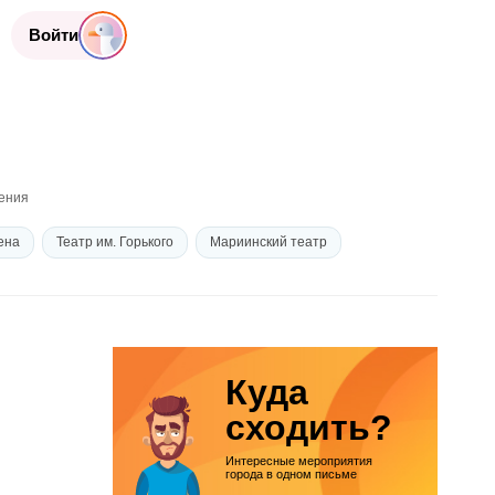
Войти
ения
ена
Театр им. Горького
Мариинский театр
л (бывший Fesco Hall)
Театр Молодежи
Филармония
 театр
Куда
сходить?
Интересные мероприятия
города в одном письме