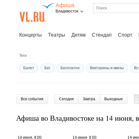
Афиша
Владивосток
Концерты
Театры
Детям
Стендап
Спорт
Теги
Балет
Бег
Бесплатно
Викторины и квизы
Вс
Выставка
Гастроли
Гонка
Дегустация
Детски
Детский лагерь
Детский мастер-класс
Джаз
Диско
Все события
Сегодня
Завтра
Выходные
Живая музыка
Идеи для свидания
Йога
Квесты и
Кинопоказ
Классическая музыка
Кулинарный мастер-к
Афиша во Владивостоке на 14 июня, 
Лекция
Мафия
Новогодние туры
Опера
Познавательная программа
Поп-музыка
Поэзия
14 июня, 8:00
14 июня, 8:00
14 июн