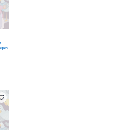
я
через