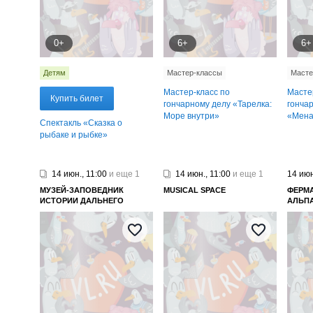
0+
6+
6+
Детям
Мастер-классы
Масте
Мастер-класс по
Масте
Купить билет
гончарному делу «Тарелка:
гонча
Море внутри»
«Мена
Спектакль «Сказка о
рыбаке и рыбке»
14 июн., 11:00
и еще 1
14 июн., 11:00
и еще 1
14 июн
МУЗЕЙ-ЗАПОВЕДНИК
MUSICAL SPACE
ФЕРМ
ИСТОРИИ ДАЛЬНЕГО
АЛЬП
ВОСТОКА ИМЕНИ В. К.
АРСЕНЬЕВА