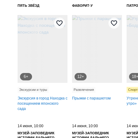
ПЯТЬ ЗВЁЗД
ФАВОРИТ-У
ПАТР
Развлекательная программа
Рисование
Рок-музыка
Русская эстрада
Рэп
Сап прогулки
Семинар
Скидка ЛовиКупон
Спектакль
Танцы
Творческий 
Тренинг
Фестиваль
Шансон
Шоу
Ярмарка
6+
12+
18
Экскурсии и туры
Развлечения
Спорт
Экскурсия в город Находка с
Прыжки с парашютом
Утрен
посещением японского
утро»
сада
14 июня, 10:00
14 июня, 10:00
14 июн
МУЗЕЙ-ЗАПОВЕДНИК
МУЗЕЙ-ЗАПОВЕДНИК
МУЗЕ
ИСТОРИИ ДАЛЬНЕГО
ИСТОРИИ ДАЛЬНЕГО
ИСТО