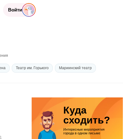
Войти
ения
ена
Театр им. Горького
Мариинский театр
л (бывший Fesco Hall)
Театр Молодежи
Филармония
 театр
Куда
сходить?
Интересные мероприятия
города в одном письме
1