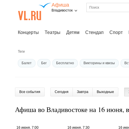
Афиша
Владивосток
Концерты
Театры
Детям
Стендап
Спорт
Теги
Балет
Бег
Бесплатно
Викторины и квизы
Вс
Выставка
Гастроли
Гонка
Дегустация
Детски
Детский лагерь
Детский мастер-класс
Джаз
Диско
Все события
Сегодня
Завтра
Выходные
Живая музыка
Идеи для свидания
Йога
Квесты и
Кинопоказ
Классическая музыка
Кулинарный мастер-к
Афиша во Владивостоке на 16 июня, 
Лекция
Мафия
Новогодние туры
Опера
Познавательная программа
Поп-музыка
Поэзия
16 июня, 7:00
16 июня, 7:30
16 июн