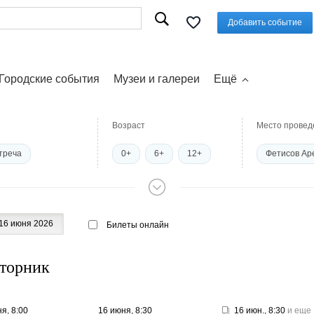
Добавить событие
Городские события
Музеи и галереи
Ещё
Возраст
Место провед
треча
0+
6+
12+
Фетисов Ар
е экскурсии
16+
18+
Концерт Хол
тека
Дрифт
Пушкинский
16 июня 2026
Билеты онлайн
 игры
ласс
Курсы
вторник
Пушкинская карта
я, 8:00
16 июня, 8:30
16 июн., 8:30
и еще 