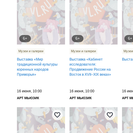
6+
6+
6+
Музеи и галереи
Музеи и галереи
Музеи
Выставка «Мир
Выставка «Кабинет
Выста
традиционной культуры
исследователя:
коренных народов
Продвижение России на
Приморья»
Восток в XVII–XIX веках»
16 июня, 10:00
16 июня, 10:00
16 июн
АРТ МЬЮЗИК
АРТ МЬЮЗИК
АРТ 