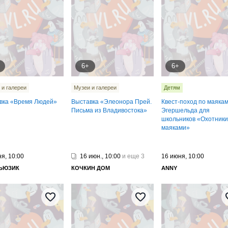
6+
6+
 и галереи
Музеи и галереи
Детям
вка «Время Людей»
Выставка «Элеонора Прей.
Квест-поход по маяка
Письма из Владивостока»
Эгершельда для
школьников «Охотники
маяками»
я, 10:00
16 июн., 10:00
и еще 3
16 июня, 10:00
МЬЮЗИК
КОЧКИН ДОМ
ANNY