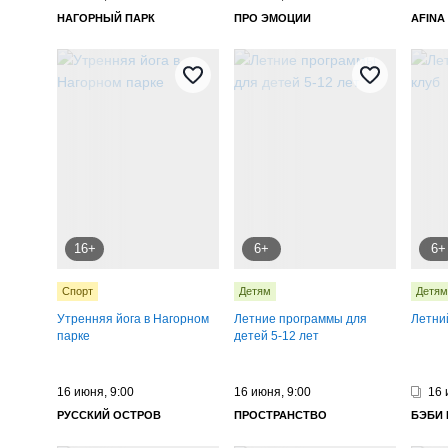
НАГОРНЫЙ ПАРК
ПРО ЭМОЦИИ
AFINA
Развлекательная программа
Рисование
Рок-музыка
Русская эстрада
Рэп
Сап прогулки
Семинар
Скидка ЛовиКупон
Спектакль
Танцы
Творческий 
Тренинг
Фестиваль
Шансон
Шоу
Ярмарка
16+
6+
6+
Спорт
Детям
Детям
Утренняя йога в Нагорном
Летние программы для
Летни
парке
детей 5-12 лет
16 июня, 9:00
16 июня, 9:00
16 
РУССКИЙ ОСТРОВ
ПРОСТРАНСТВО
БЭБИ 