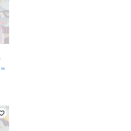
м
 за