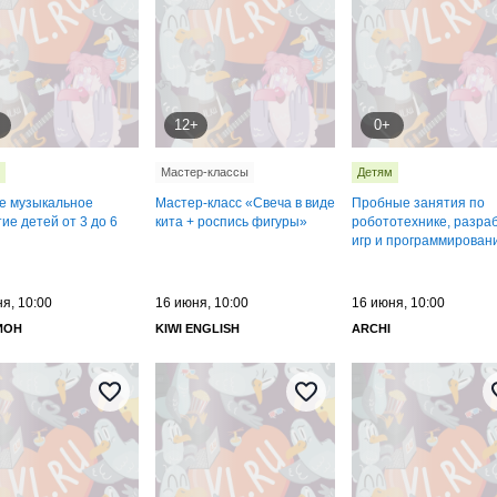
12+
0+
Мастер-классы
Детям
е музыкальное
Мастер-класс «Свеча в виде
Пробные занятия по
ие детей от 3 до 6
кита + роспись фигуры»
робототехнике, разра
игр и программирован
я, 10:00
16 июня, 10:00
16 июня, 10:00
ИОН
KIWI ENGLISH
ARCHI