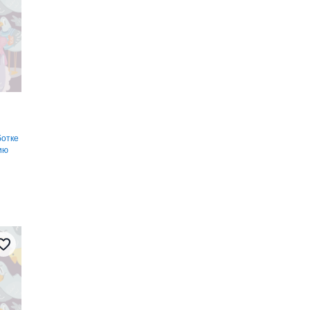
ботке
ию