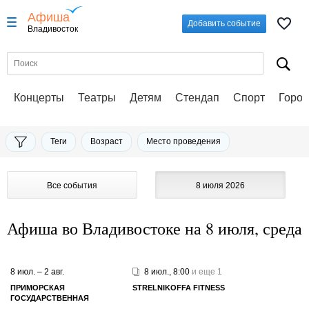
Афиша
Добавить событие
Владивосток
Концерты
Театры
Детям
Стендап
Спорт
Город
Теги
Возраст
Место проведения
Все события
8 июля 2026
Афиша во Владивостоке на 8 июля, среда
8 июл. – 2 авг.
8 июл., 8:00
и еще 1
ПРИМОРСКАЯ
STRELNIKOFFA FITNESS
ГОСУДАРСТВЕННАЯ
КАРТИННАЯ ГАЛЕРЕЯ