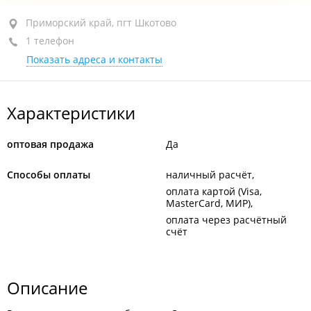
Приморский край, пгт Шкотово, ул. Ленинская, 70
Приморский край, пгт Шкотово
1 телефон
+7 902 522-61-98
Показать адреса и контакты
открыто: 09:00–16:00
Характеристики
оптовая продажа
Да
Способы оплаты
наличный расчёт
оплата картой (Visa,
MasterCard, МИР)
оплата через расчётный
счёт
Описание