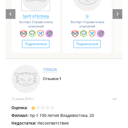
Spirit of Ecstasy
Si
Анге
Эксперт Справочника
Эксперт Справочника
Экс
компаний
компаний
Подписаться
Подписаться
7359226
Отзывов
1
13 июля 2018 г.
Оценка:
Филиал:
пр-т 100-летия Владивостока, 20
Недостатки:
Несоответствие