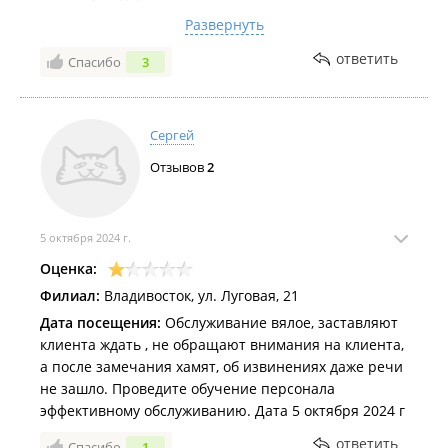
нозальных путей. Что заа обсллуживание. Живу в
Развернуть
этом же доме, теперь каждый день буду ходить
чтобы жалобу написать
ответить
Спасибо
3
Сергей
Отзывов
2
5 октября 2024 г.
Оценка:
Филиал:
Владивосток, ул. Луговая, 21
Дата посещения:
Обслуживание вялое, заставляют
клиента ждать , не обращают внимания на клиента,
а после замечания хамят, об извинениях даже речи
не зашло. Проведите обучение персонала
эффективному обслуживанию. Дата 5 октября 2024 г
ответить
Спасибо
1