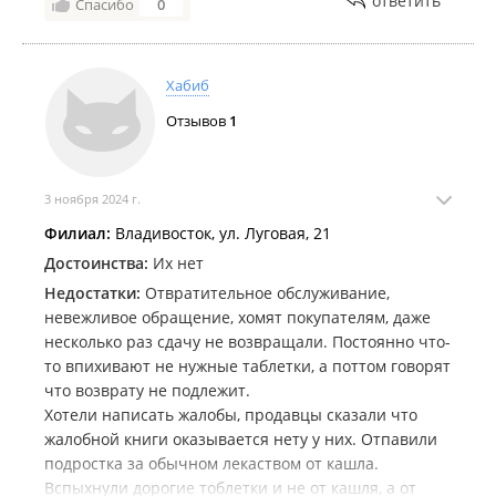
ответить
Спасибо
0
Хабиб
Отзывов
1
3 ноября 2024 г.
Филиал:
Владивосток, ул. Луговая, 21
Достоинства:
Их нет
Недостатки:
Отвратительное обслуживание,
невежливое обращение, хомят покупателям, даже
несколько раз сдачу не возвращали. Постоянно что-
то впихивают не нужные таблетки, а поттом говорят
что возврату не подлежит.
Хотели написать жалобы, продавцы сказали что
жалобной книги оказывается нету у них. Отпавили
подростка за обычном лекаством от кашла.
Вспыхнули дорогие тоблетки и не от кашля, а от