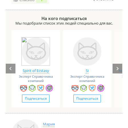
На кого подписаться
Мы подобрали список этих людей специально для вас.
Spirit of Ecstasy
Si
Анге
Эксперт Справочника
Эксперт Справочника
Экс
компаний
компаний
Подписаться
Подписаться
Мария