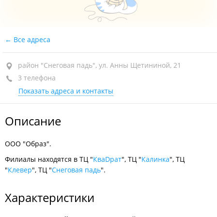
Все адреса
район "Снеговая падь", ул. Анны Щетининой, 21
3 телефона
Показать адреса и контакты
Описание
ООО "Образ".
Филиалы находятся в ТЦ "
КваDрат
", ТЦ "
Калинка
", ТЦ
"
Клевер
", ТЦ "
Снеговая падь
".
Характеристики