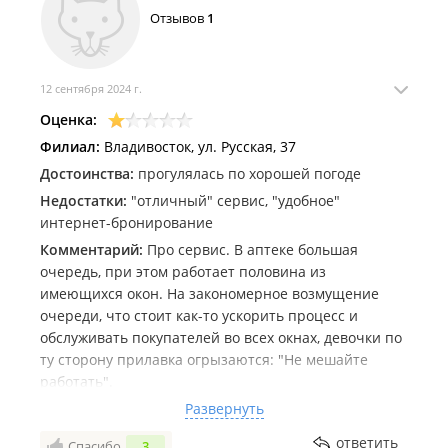
Отзывов
1
12 сентября 2024 г.
Оценка:
Филиал:
Владивосток, ул. Русская, 37
Достоинства:
прогулялась по хорошей погоде
Недостатки:
"отличный" сервис, "удобное"
интернет-бронирование
Комментарий:
Про сервис. В аптеке большая
очередь, при этом работает половина из
имеющихся окон. На закономерное возмущение
очереди, что стоит как-то ускорить процесс и
обслуживать покупателей во всех окнах, девочки по
ту сторону прилавка огрызаются: "Не мешайте
работать".
Про бронирование. Сделала заказ на сайте, он
Развернуть
подтвердился, пришло смс о готовности. Но когда я
ответить
Спасибо
3
пришла его забрать, мне сказали: "Ой, товара в