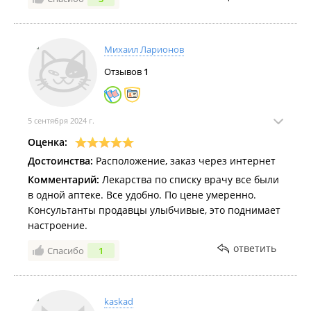
наличии нет".
В общем, в следующий раз пойду туда, где следят за
актуальностью информации на сайте и где я не буду
Михаил Ларионов
мешать сотрудникам работать.
Отзывов
1
5 сентября 2024 г.
Оценка:
Достоинства:
Расположение, заказ через интернет
Комментарий:
Лекарства по списку врачу все были
в одной аптеке. Все удобно. По цене умеренно.
Консультанты продавцы улыбчивые, это поднимает
настроение.
ответить
Спасибо
1
kaskad