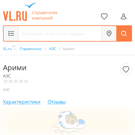
Справочник
компаний
VL.ru
/
Справочник
/
АЗС
/
Арими
Арими
АЗС
АЗС
Характеристики
Отзывы