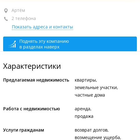
Артём, ул. Лазо, 11
Артём
2 телефона
1-й этаж, оф. 107
Показать адреса и контакты
+7 914 716-39-07
+7 950 283-38-01
Поднять эту компанию
в разделах наверх
открыто: 09:00–18:00
Характеристики
Предлагаемая недвижимость
квартиры
земельные участки
частные дома
Работа с недвижимостью
аренда
продажа
Услуги гражданам
возврат долгов
возмещение ущерба