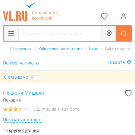
Справочник
компаний
u
/
Справочник
/
Общественное питание
/
Кафе
/
Кафе-пекарни
На карте
По умолчанию
С отзывами
Пекарня Мишеля
Пекарня
1322 отзыва
|
191 фото
Показать контакты
круглосуточно