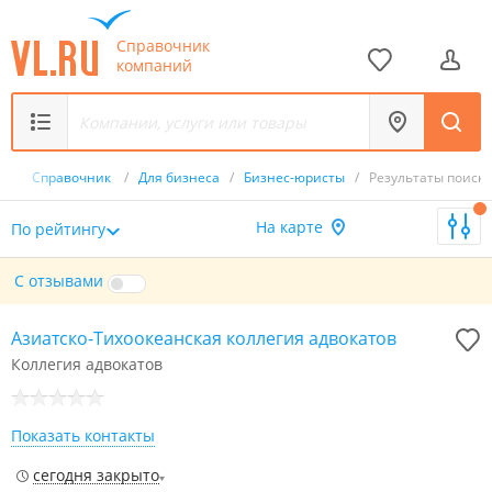
Справочник
компаний
u
/
Справочник
/
Для бизнеса
/
Бизнес-юристы
/
Результаты поиска
На карте
По рейтингу
С отзывами
Азиатско-Тихоокеанская коллегия адвокатов
Коллегия адвокатов
Показать контакты
сегодня закрыто