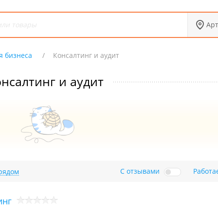
Ар
я бизнеса
Консалтинг и аудит
нсалтинг и аудит
С отзывами
Работа
рядом
инг