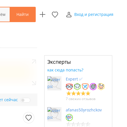
Найти
тём
Вход и регистрация
Эксперты
как сюда попасть?
Expert ✅
7 свежих отзывов
ет сейчас
afanas50yrozhckov