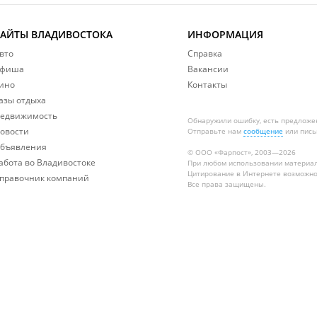
САЙТЫ ВЛАДИВОСТОКА
ИНФОРМАЦИЯ
вто
Справка
фиша
Вакансии
ино
Контакты
азы отдыха
едвижимость
Обнаружили ошибку, есть предложе
овости
Отправьте нам
сообщение
или пись
бъявления
© ООО «Фарпост», 2003—2026
абота во Владивостоке
При любом использовании материа
Цитирование в Интернете возможно
правочник компаний
Все права защищены.