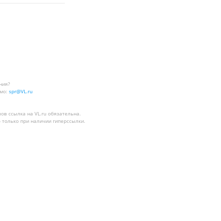
ния?
мо:
spr@VL.ru
лов
ссылка на VL.ru
обязательна.
 только при наличии гиперссылки.