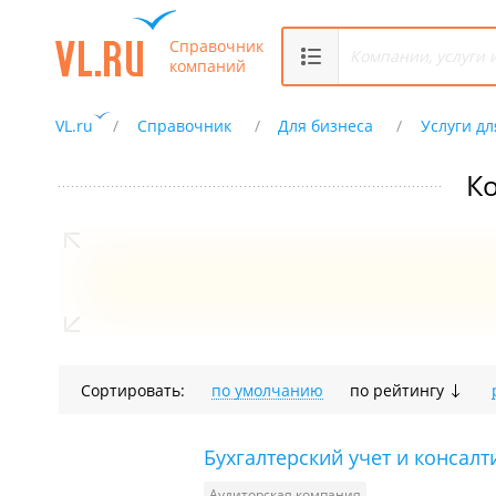
Справочник
компаний
VL.ru
Справочник
Для бизнеса
Услуги дл
Ко
Сортировать:
по умолчанию
по рейтингу
Бухгалтерский учет и консалт
Аудиторская компания