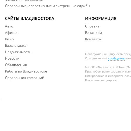
Справочные, оперативные и экстренные службы
САЙТЫ ВЛАДИВОСТОКА
ИНФОРМАЦИЯ
Авто
Справка
Афиша
Вакансии
Кино
Контакты
Базы отдыха
Недвижимость
Обнаружили ошибку, есть пре
Новости
Отправьте нам
сообщение
или
Объявления
© ООО «Фарпост», 2003—2026
Работа во Владивостоке
При любом использовании ма
Цитирование в Интернете возм
Справочник компаний
Все права защищены.