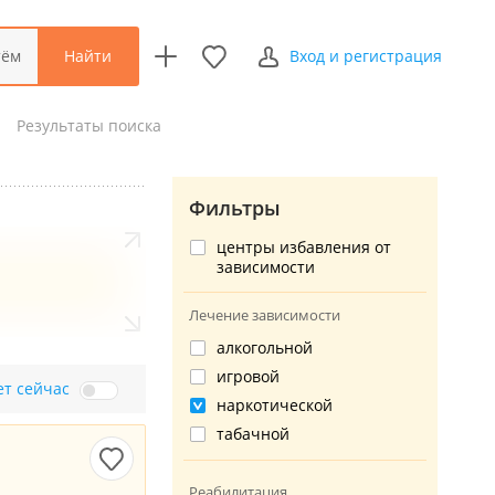
Найти
тём
Вход и регистрация
Результаты поиска
Фильтры
центры избавления от
зависимости
Лечение зависимости
алкогольной
игровой
ет сейчас
наркотической
табачной
Реабилитация