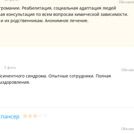
Обновле
громании. Реабилитация, социальная адаптация людей
ая консультация по всем вопросам химической зависимости.
и их родственникам. Анонимное лечение.
5 фото
Обновл
синентного синдрома. Опытные сотрудники. Полная
ыздоровления.
спансер
Обновл