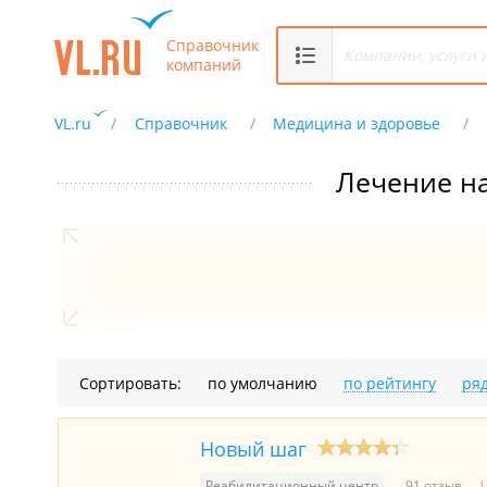
Справочник
компаний
VL.ru
Справочник
Медицина и здоровье
Лечение н
Сортировать:
по умолчанию
по рейтингу
ря
Новый шаг
Реабилитационный центр
91 отзыв