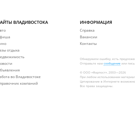
САЙТЫ ВЛАДИВОСТОКА
ИНФОРМАЦИЯ
вто
Справка
фиша
Вакансии
ино
Контакты
азы отдыха
едвижимость
Обнаружили ошибку, есть предложе
овости
Отправьте нам
сообщение
или пись
бъявления
© ООО «Фарпост», 2003—2026
абота во Владивостоке
При любом использовании материа
Цитирование в Интернете возможно
правочник компаний
Все права защищены.