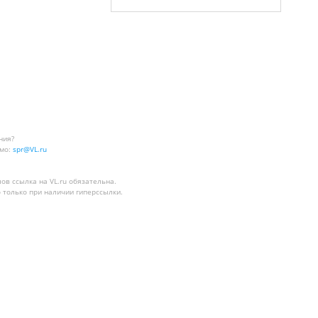
ния?
мо:
spr@VL.ru
лов
ссылка на VL.ru
обязательна.
 только при наличии гиперссылки.