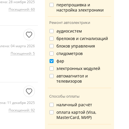
ена: 28 ноября 2025
перепрошивка и
Посещений: 60
настройка электроники
Ремонт автоэлектрики
аудиосистем
брелоков и сигнализаций
блоков управления
лена: 04 марта 2026
спидометров
Посещений: 5
фар
электронных модулей
автомагнитол и
телевизоров
Способы оплаты
на: 11 декабря 2025
наличный расчёт
Посещений: 92
оплата картой (Visa,
MasterCard, МИР)