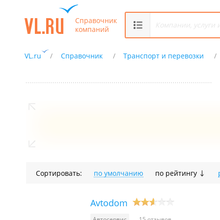
Справочник
компаний
VL.ru
Справочник
Транспорт и перевозки
Сортировать:
по умолчанию
по рейтингу
Avtodom
Автосервис
15 отзывов