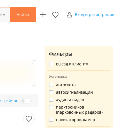
Найти
тём
Вход и регистрация
Фильтры
выезд к клиенту
Установка
автосвета
автосигнализаций
аудио и видео
ет сейчас
парктроников
(парковочных радаров)
навигаторов, камер