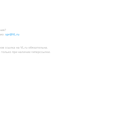
ния?
мо:
spr@VL.ru
лов
ссылка на VL.ru
обязательна.
 только при наличии гиперссылки.