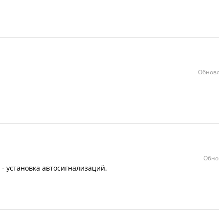
Обновл
Обно
- установка автосигнализаций.