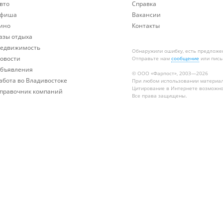
вто
Справка
фиша
Вакансии
ино
Контакты
азы отдыха
едвижимость
Обнаружили ошибку, есть предложе
овости
Отправьте нам
сообщение
или пись
бъявления
© ООО «Фарпост», 2003—2026
абота во Владивостоке
При любом использовании материа
Цитирование в Интернете возможно
правочник компаний
Все права защищены.