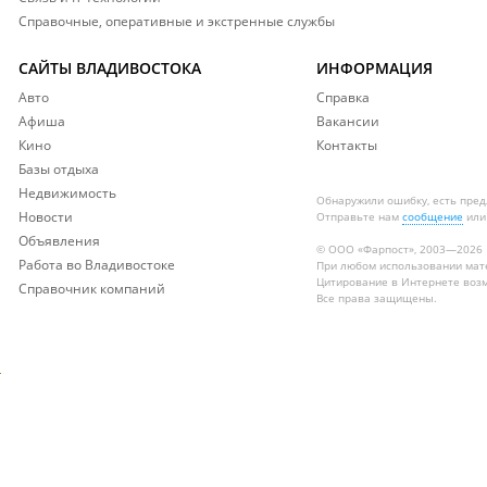
Справочные, оперативные и экстренные службы
САЙТЫ ВЛАДИВОСТОКА
ИНФОРМАЦИЯ
Авто
Справка
Афиша
Вакансии
Кино
Контакты
Базы отдыха
Недвижимость
Обнаружили ошибку, есть пре
Новости
Отправьте нам
сообщение
или
Объявления
© ООО «Фарпост», 2003—2026
Работа во Владивостоке
При любом использовании ма
Цитирование в Интернете возм
Справочник компаний
Все права защищены.