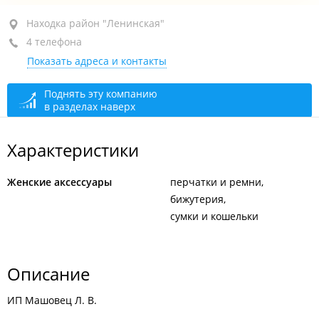
Находка, район "Ленинская", ул. Ленинская, 1
Находка район "Ленинская"
4 телефона
+7 914 321-62-92
Показать адреса и контакты
+7 914 067-57-89
+7 (4236) 65-58-26
Поднять эту компанию
в разделах наверх
+7 902 505-74-02
закрыто, откроется в 09:00
Характеристики
Женские аксессуары
перчатки и ремни
бижутерия
сумки и кошельки
Описание
ИП Машовец Л. В.