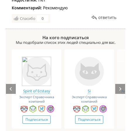
Комментарий:
Рекомендую
ответить
Спасибо
0
На кого подписаться
Мы подобрали список этих людей специально для вас.
Spirit of Ecstasy
Si
Анге
Эксперт Справочника
Эксперт Справочника
Экс
компаний
компаний
Подписаться
Подписаться