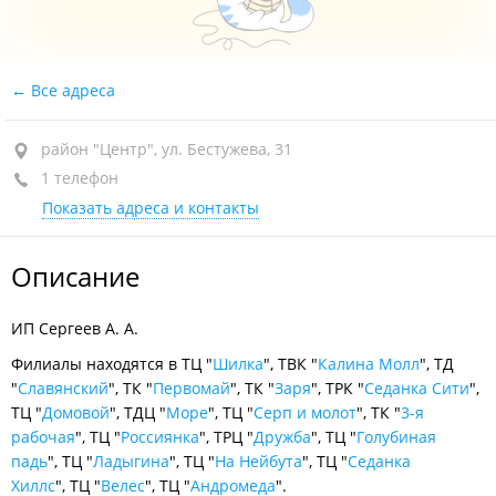
Все адреса
район "Центр", ул. Бестужева, 31
1 телефон
Показать адреса и контакты
Описание
ИП Сергеев А. А.
Филиалы находятся в ТЦ "
Шилка
", ТВК "
Калина Молл
", ТД
"
Славянский
", ТК "
Первомай
", ТК "
Заря
", ТРК "
Седанка Сити
",
ТЦ "
Домовой
", ТДЦ "
Море
", ТЦ "
Серп и молот
", ТК "
3-я
рабочая
", ТЦ "
Россиянка
", ТРЦ "
Дружба
", ТЦ "
Голубиная
падь
", ТЦ "
Ладыгина
", ТЦ "
На Нейбута
", ТЦ "
Седанка
Хиллс
", ТЦ "
Велес
", ТЦ "
Андромеда
".