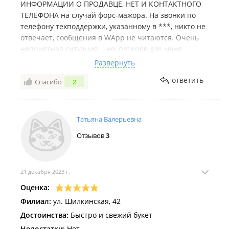
ИНФОРМАЦИИ О ПРОДАВЦЕ, НЕТ И КОНТАКТНОГО
ТЕЛЕФОНА на случай форс-мажора. На звонки по
телефону техподдержки, указанному в ***, никто не
отвечает, сообщения в WApp не читаются. Очень
неприятная ситуация... но, потеряв для меня
слишком много времени, в моем случае обошлось:
Развернуть
цветомат находится в здании БЦ, администратор
ответить
Спасибо
2
которого связалась с причастным к продаже цветов
человеком. А вот, куда обращаться в подобных
случаях, если аппарат стоит в «предбаннике»
магазина???
Татьяна Валерьевна
Отзывов
3
21 декабря 2023 г.
Оценка:
Филиал:
ул. Шилкинская, 42
Достоинства:
Быстро и свежий букет
Недостатки:
Нет