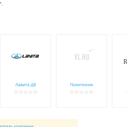
".
Лавита ДВ
Политехник
авитель компании.