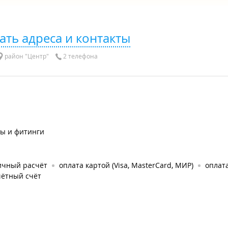
ать адреса и контакты
район "Центр"
2 телефона
бы и фитинги
ичный расчёт
оплата картой (Visa, MasterCard, МИР)
оплат
чётный счёт