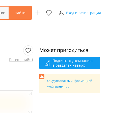
Найти
ток
Вход и регистрация
Может пригодиться
Посещений: 1
Поднять эту компанию
в разделах наверх
Хочу управлять информацией
этой компании.