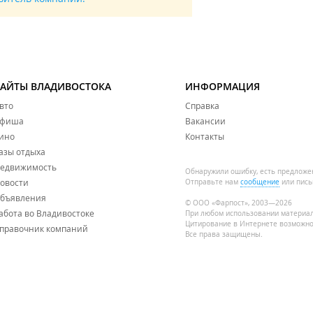
САЙТЫ ВЛАДИВОСТОКА
ИНФОРМАЦИЯ
вто
Справка
фиша
Вакансии
ино
Контакты
азы отдыха
едвижимость
Обнаружили ошибку, есть предложе
овости
Отправьте нам
сообщение
или пись
бъявления
© ООО «Фарпост», 2003—2026
абота во Владивостоке
При любом использовании материа
Цитирование в Интернете возможно
правочник компаний
Все права защищены.