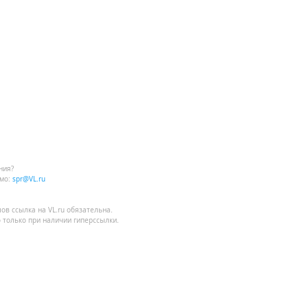
ния?
мо:
spr@VL.ru
лов
ссылка на VL.ru
обязательна.
 только при наличии гиперссылки.