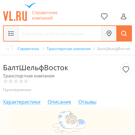
Справочник
компаний
VL.ru
/
Справочник
/
Транспортная компания
/
БалтШельфВосток
БалтШельфВосток
Транспортная компания
Грузоперевозки
Характеристики
Описание
Отзывы