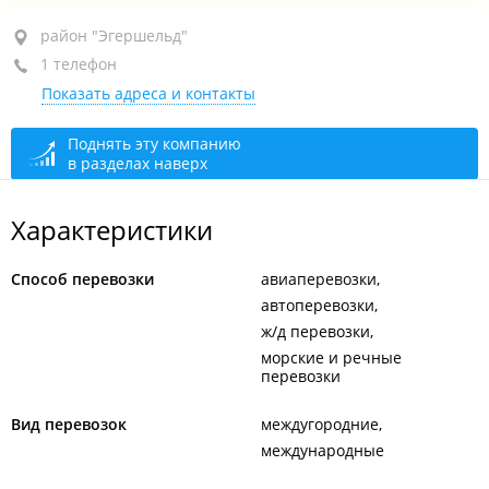
район "Эгершельд", ул. Верхнепортовая, 38
район "Эгершельд"
1 телефон
"Концерт Холл", 1-й этаж, оф. 116А
Показать адреса и контакты
+7 902 556-63-67
закрыто, откроется в 09:00
Поднять эту компанию
в разделах наверх
Характеристики
Способ перевозки
авиаперевозки
автоперевозки
ж/д перевозки
морские и речные
перевозки
Вид перевозок
междугородние
международные