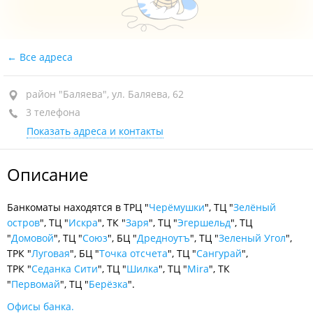
Все адреса
район "Баляева", ул. Баляева, 62
3 телефона
Показать адреса и контакты
Описание
Банкоматы находятся в ТРЦ "
Черёмушки
", ТЦ "
Зелёный
остров
", ТЦ "
Искра
", ТК "
Заря
", ТЦ "
Эгершельд
", ТЦ
"
Домовой
", ТЦ "
Союз
", БЦ "
Дредноутъ
", ТЦ "
Зеленый Угол
",
ТРК "
Луговая
", БЦ "
Точка отсчета
", ТЦ "
Сангурай
",
ТРК "
Седанка Сити
", ТЦ "
Шилка
", ТЦ "
Mira
", ТК
"
Первомай
", ТЦ "
Берёзка
".
Офисы банка.