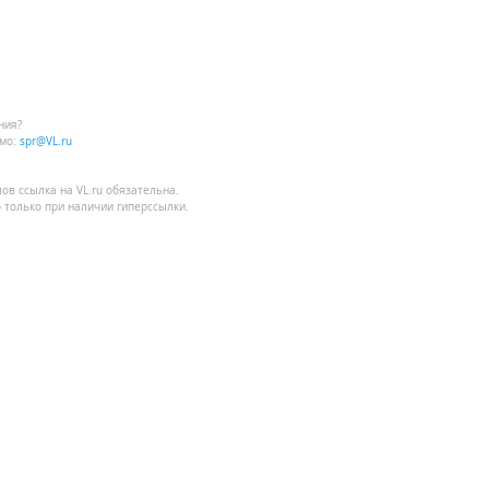
ния?
мо:
spr@VL.ru
лов
ссылка на VL.ru
обязательна.
 только при наличии гиперссылки.