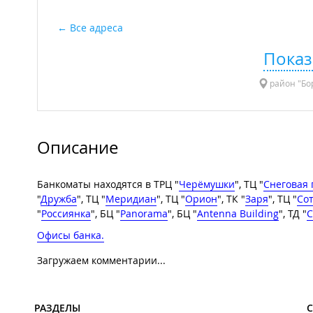
Все адреса
Показ
район "Бор
Описание
Банкоматы находятся в ТРЦ "
Черёмушки
", ТЦ "
Снеговая 
"
Дружба
", ТЦ "
Меридиан
", ТЦ "
Орион
", ТК "
Заря
", ТЦ "
Со
"
Россиянка
", БЦ "
Panorama
", БЦ "
Antenna Building
", ТД "
С
Офисы банка.
Загружаем комментарии...
РАЗДЕЛЫ