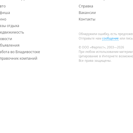
вто
Справка
фиша
Вакансии
ино
Контакты
азы отдыха
едвижимость
Обнаружили ошибку, есть предложе
овости
Отправьте нам
сообщение
или пись
бъявления
© ООО «Фарпост», 2003—2026
абота во Владивостоке
При любом использовании материа
Цитирование в Интернете возможно
правочник компаний
Все права защищены.