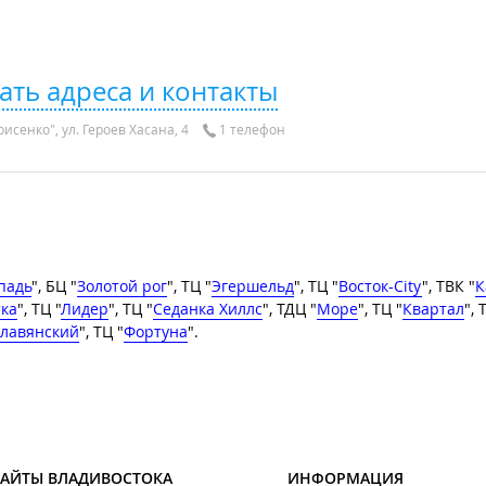
ать адреса и контакты
исенко", ул. Героев Хасана, 4
1 телефон
падь
", БЦ "
Золотой рог
", ТЦ "
Эгершельд
", ТЦ "
Восток-City
", ТВК "
К
тка
", ТЦ "
Лидер
", ТЦ "
Седанка Хиллс
", ТДЦ "
Море
", ТЦ "
Квартал
", 
лавянский
", ТЦ "
Фортуна
".
САЙТЫ ВЛАДИВОСТОКА
ИНФОРМАЦИЯ