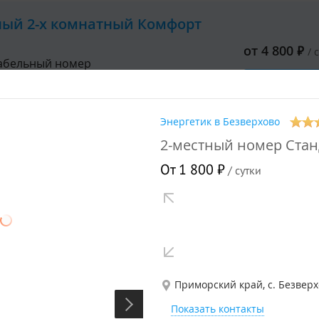
ный 2-х комнатный Комфорт
от
4 800
₽
/ 
абельный номер
Описа
Душ
Энергетик в Безверхово
2-местный номер Стан
 3 гостей + 1 доп.
От 1 800 ₽
/ сутки
ный дом на Малой базе
абельный номер
от
4 500
₽
/ 
Описа
Приморский край, с. Безверхо
Душ
Показать контакты