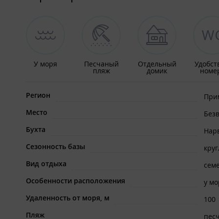
У моря
Песчаный
Отдельный
Удобст
пляж
домик
номе
Регион
При
Место
Без
Бухта
Нар
Сезонность базы
кру
Вид отдыха
сем
Особенности расположения
у мо
Удаленность от моря, м
100
Пляж
пес