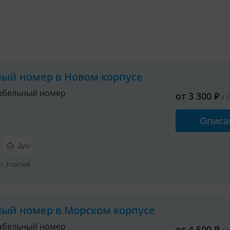
ный номер в Новом корпусе
абельный номер
от
3 300
₽
/ 
Описа
Душ
 3 гостей
ный номер в Морском корпусе
абельный номер
от
4 500
₽