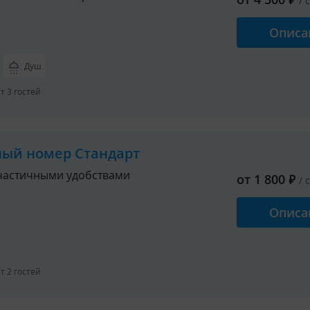
/ 
Описа
Душ
 3 гостей
ный номер Стандарт
частичными удобствами
от
1 800
₽
/ 
Описа
 2 гостей