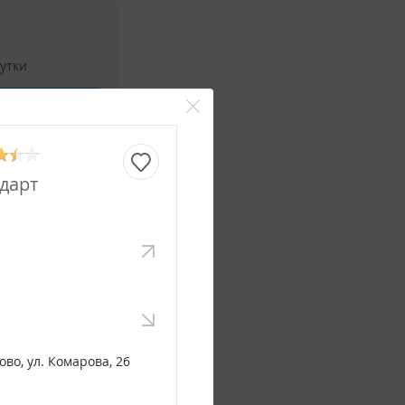
сутки
ние
Смотреть все фото
дарт
сутки
ние
Смотреть все фото
во, ул. Комарова, 26