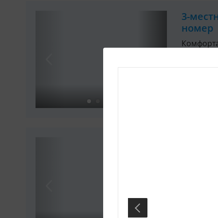
3-мест
номер
Комфорт
Туалет
Вмещает
3-мест
Комфорт
Туалет