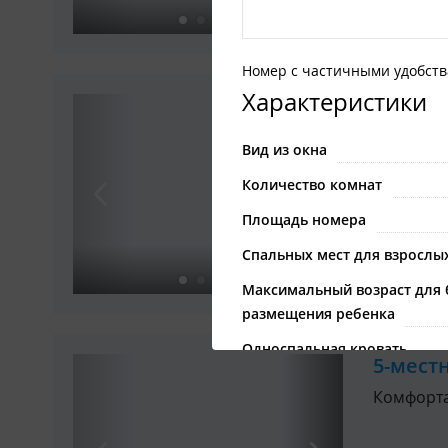
Вмещает
Номер с частичными удобст
Характеристики
3-мест
корпус
Вид из окна
Комфорт
Количество комнат
Площадь номера
Туалет
Спальных мест для взрослы
Вмещает
Максимальный возраст для 
размещения ребенка
Односпальная кровать
5-мест
туалет
Комфорт
душ