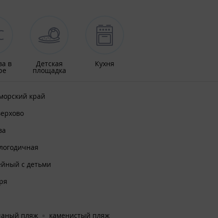
ва в
Детская
Кухня
ре
площадка
морский край
верхово
ва
глогодичная
ейный с детьми
ря
чаный пляж
каменистый пляж