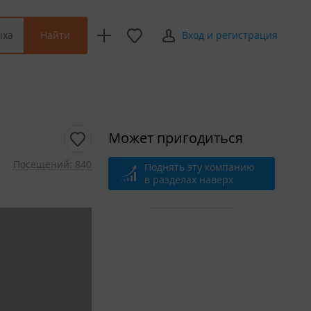
Найти
ыха
Вход и регистрация
Может пригодиться
Посещений: 840
Поднять эту компанию
в разделах наверх