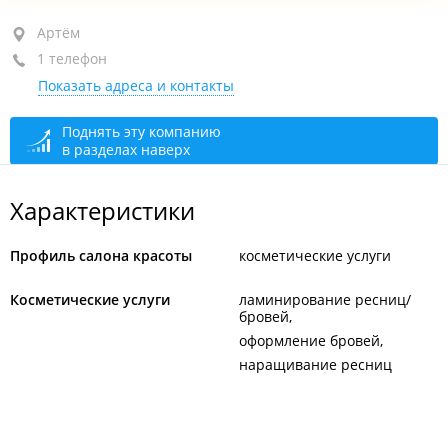
Артём, ул. Фрунзе, 54
Артём
1 телефон
+7 914 714-69-31
Показать адреса и контакты
закрыто, откроется в 10:00
Поднять эту компанию
в разделах наверх
Характеристики
Профиль салона красоты
косметические услуги
Косметические услуги
ламинирование ресниц/
бровей
оформление бровей
наращивание ресниц