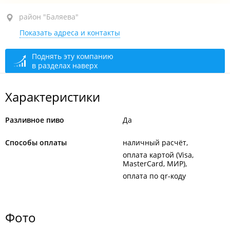
район "Баляева", ул. Адмирала Юмашева, 18
район "Баляева"
Показать адреса и контакты
1-й этаж
открыто: 10:00–22:00
Поднять эту компанию
в разделах наверх
Характеристики
Разливное пиво
Да
Способы оплаты
наличный расчёт
оплата картой (Visa,
MasterCard, МИР)
оплата по qr-коду
Фото