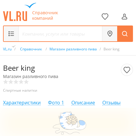
Справочник
компаний
VL.ru
/
Справочник
/
Магазин разливного пива
/
Beer king
Beer king
Магазин разливного пива
Спиртные напитки
Характеристики
Фото
1
Описание
Отзывы