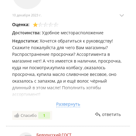
10 декабря 2023 г.
Оценка:
Достоинства:
Удобное месторасположение
Недостатки:
Хочется обратиться к руководству!
Скажите пожалуйста для чего Вам магазины?
Распространение просрочки? Ассортимента в
магазине нет! А что имеется в наличии, просрочка,
куда ни посмотри,купила колбасу ,оказалось
просрочка, купила масло сливочное весовое, оно
оказалось с запахом, да и ещё волос чёрный
длинный в этом масле! Пополнить хотябы
ассортимент!
Комментарий:
Прошу обратить внимание на
Развернуть
хранение товара,увидела ,что холодильник
ответить
Спасибо
1
показывает плюс 5,это же заморозка,товар
портится,им же нельзя торговать! Очень не
довольна осталась!
Белорусский ГОСТ