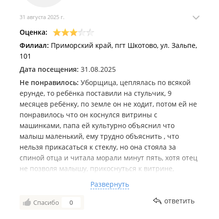
31 августа 2025 г.
Оценка:
Филиал:
Приморский край, пгт Шкотово, ул. Зальпе,
101
Дата посещения:
31.08.2025
Не понравилось:
Уборщица, цеплялась по всякой
ерунде, то ребёнка поставили на стульчик, 9
месяцев ребёнку, по земле он не ходит, потом ей не
понравилось что он коснулся витрины с
машинками, папа ей культурно объяснил что
малыш маленький, ему трудно объяснить , что
нельзя прикасаться к стеклу, но она стояла за
спиной отца и читала морали минут пять, хотя отец
не позволя малышу, прикоснуться к витрине,
очередь в туалет была ну не очень большая,
Развернуть
подошла моя очередь, выхожу из кабинки, и тут она,
влетела, давай там что то начищать, носится по
ответить
Спасибо
0
предбаннику, я даже толком руки не смогла помыть,