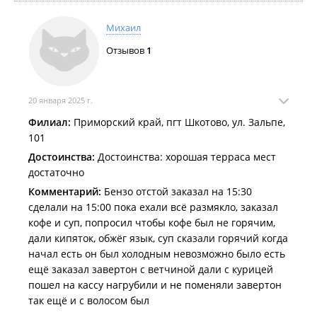
так как было тесно из-за ее широкого кардана,
испортила мне все настроение, я , извиняюсь, по
Михаил
маленькому, сходила, все смыла, туалет чистенький,
Отзывов
1
красивый, и тут врывается она, давай там за мной
смывать, ну это трындец, я просто охренела,
20 января 2025 г.
Филиал:
Приморский край, пгт Шкотово, ул. Зальпе,
101
Достоинства:
Достоинства: хорошая терраса мест
достаточно
Комментарий:
Бензо отстой заказал на 15:30
сделали на 15:00 пока ехали всё размякло, заказал
кофе и суп, попросил чтобы кофе был не горячим,
дали кипяток, обжёг язык, суп сказали горячий когда
начал есть он был холодным невозможно было есть
ещё заказал завертон с ветчиной дали с курицей
пошел на кассу нагрубили и не поменяли завертон
так ещё и с волосом был