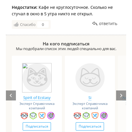
Недостатки:
Кафе не круглосуточное. Сколько не
стучал в окно в 5 утра никто не открыл.
ответить
Спасибо
0
На кого подписаться
Мы подобрали список этих людей специально для вас.
Spirit of Ecstasy
Si
Анге
Эксперт Справочника
Эксперт Справочника
Экс
компаний
компаний
Подписаться
Подписаться