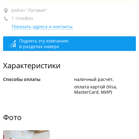
район "Луговая", ул. Ивановская, 6/4
район "Луговая"
1 телефон
цокольный этаж
Показать адреса и контакты
+7 951 019-30-43
открыто, закроется через 28 мин.
Поднять эту компанию
в разделах наверх
Характеристики
Способы оплаты
наличный расчёт
оплата картой (Visa,
MasterCard, МИР)
Фото