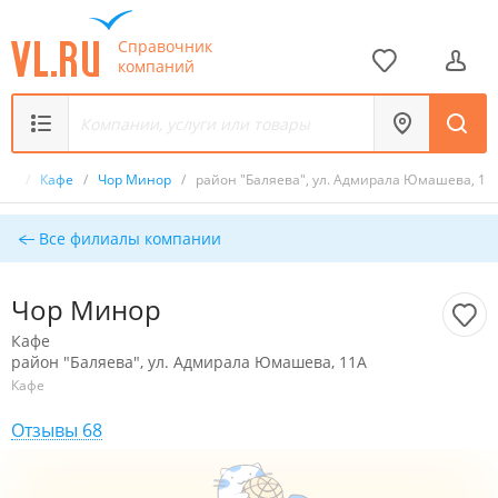
Справочник
компаний
ик
/
Кафе
/
Чор Минор
/
район "Баляева", ул. Адмирала Юмашева, 11
Все филиалы компании
Чор Минор
Кафе
район "Баляева", ул. Адмирала Юмашева, 11А
Кафе
Отзывы 68