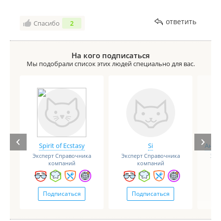
ответить
Спасибо
2
На кого подписаться
Мы подобрали список этих людей специально для вас.
Spirit of Ecstasy
Si
Анге
Эксперт Справочника
Эксперт Справочника
Экс
компаний
компаний
Подписаться
Подписаться