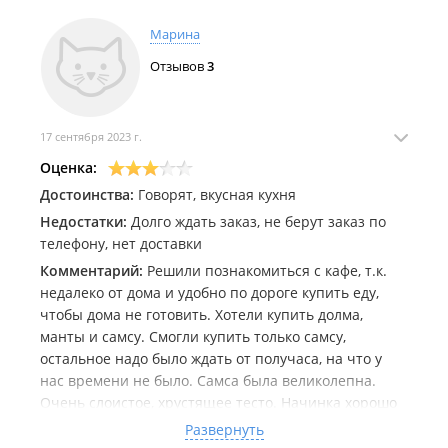
Марина
Отзывов
3
17 сентября 2023 г.
Оценка:
Достоинства:
Говорят, вкусная кухня
Недостатки:
Долго ждать заказ, не берут заказ по
телефону, нет доставки
Комментарий:
Решили познакомиться с кафе, т.к.
недалеко от дома и удобно по дороге купить еду,
чтобы дома не готовить. Хотели купить долма,
манты и самсу. Смогли купить только самсу,
остальное надо было ждать от получаса, на что у
нас времени не было. Самса была великолепна.
Очень слоистое, хрустящее тесто. Начинка хорошо
запечатана, сочная. Стоила самса 120 руб. От
Развернуть
восторга оставили хвалебный отзыв на сайте кафе.