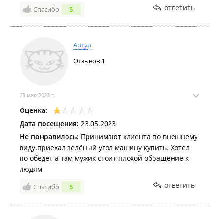
ответить
Спасибо
5
На следующей день решили заглянуть за самсой
ещё раз. Были разочарованы. Самса была мокрая,
тесто расквашенное, сок вытек, начинка просится
следом наружу. Зато цена выросла до 150 рублей. У
Артур
повара случилось головокружение от успеха?
Отзывов
1
23 мая 2023 г.
Оценка:
Дата посещения:
23.05.2023
Не понравилось:
Принимают клиента по внешнему
виду.приехал зелёный угол машину купить. Хотел
по обедет а там мужик стоит плохой обращение к
людям
ответить
Спасибо
5