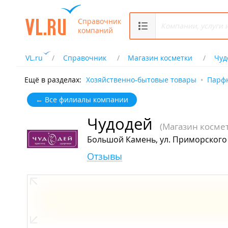
Справочник
компаний
VL.ru
Справочник
Магазин косметки
Чуд
Ещё в разделах:
Хозяйственно-бытовые товары
Парф
← Все филиалы компании
Чудодей
(Магазин косме
Большой Камень, ул. Приморского
Отзывы