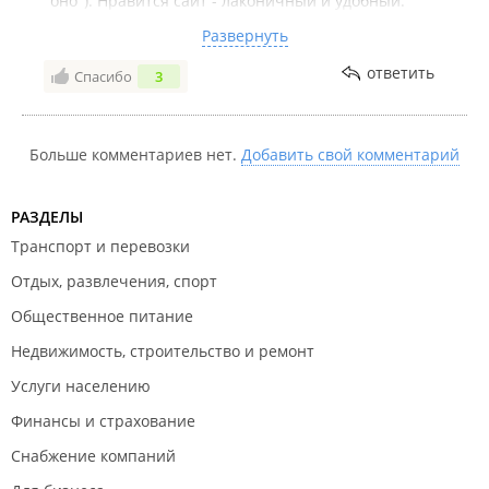
"оно"). Нравится сайт - лаконичный и удобный.
Развернуть
Всегда радует взаимодействие с руководителем,
заказ можно сделать хоть по whatsapp, все
ответить
Спасибо
3
изменения по закрывающим документам вносятся
оперативно и без претензий, доставка
осуществляется в оговорённые сроки, для юр.лиц
Больше комментариев нет.
Добавить свой комментарий
такой контрагент - просто подарок.
РАЗДЕЛЫ
Транспорт и перевозки
Отдых, развлечения, спорт
Общественное питание
Недвижимость, строительство и ремонт
Услуги населению
Финансы и страхование
Снабжение компаний