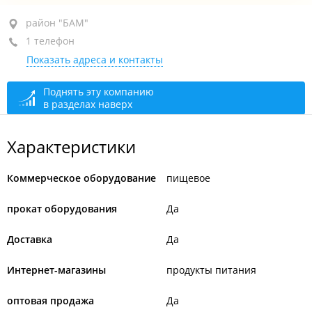
район "БАМ", ул. Иртышская, 23 стр. 3
район "БАМ"
1 телефон
1-й этаж, оф. 1
Показать адреса и контакты
+7 924 321-70-00
сегодня закрыто
Поднять эту компанию
в разделах наверх
Характеристики
Коммерческое оборудование
пищевое
прокат оборудования
Да
Доставка
Да
Интернет-магазины
продукты питания
оптовая продажа
Да