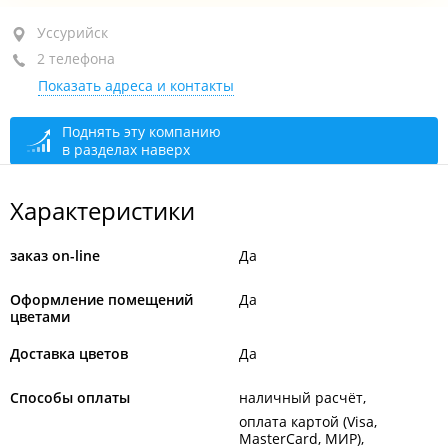
Уссурийск, ул. Чичерина, 79
Уссурийск
2 телефона
1-й этаж
Показать адреса и контакты
+7 914 711-80-70
+7 (4234) 37-80-70
Поднять эту компанию
в разделах наверх
открыто: 08:30–21:00
Характеристики
заказ on-line
Да
Оформление помещений
Да
цветами
Доставка цветов
Да
Способы оплаты
наличный расчёт
оплата картой (Visa,
MasterCard, МИР)