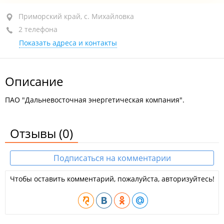
Приморский край, с. Михайловка, ул.
Приморский край, с. Михайловка
Красноармейская, 24
2 телефона
Показать адреса и контакты
1-й этаж
+7 (423-46) 2-32-84
+7 (423-46) 2-48-63
Описание
закрыто, откроется в 08:00
ПАО "Дальневосточная энергетическая компания".
Отзывы
(0)
Подписаться на комментарии
Чтобы оставить комментарий, пожалуйста, авторизуйтесь!