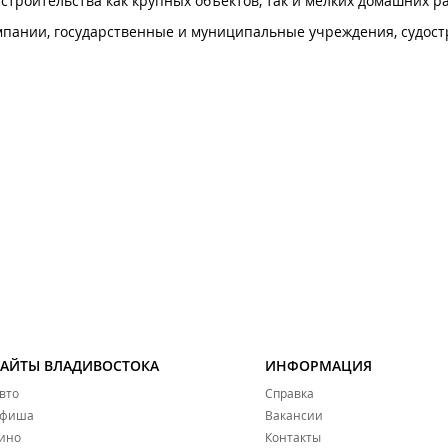
строительства как крупных объектов, так и мелких домашних ра
мпании, государственные и муниципальные учреждения, судос
САЙТЫ ВЛАДИВОСТОКА
ИНФОРМАЦИЯ
вто
Справка
фиша
Вакансии
ино
Контакты