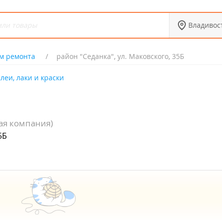
Владивос
м ремонта
район "Седанка", ул. Маковского, 35Б
леи, лаки и краски
ая компания)
5Б