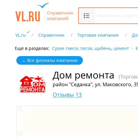
Справочник
компаний
VL.ru
Справочник
Торговая компания
До
Ещё в разделах:
Сухие смеси, песок, щебень, цемент
К
← Все филиалы компании
Дом ремонта
(Торгов
район "Седанка", ул. Маковского, 3
Отзывы 13