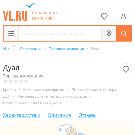
Справочник
компаний
VL.ru
/
Справочник
/
Торговая компания
/
Дуал
Дуал
Торговая компания
Крепёж
•
Материалы для крыши
•
Пиломатериалы, фанера,
ДСП
•
Металлопрокат и металлоконструкции
•
Профессиональный инструмент
Характеристики
Описание
Отзывы