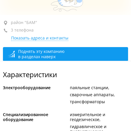
район "БАМ", ул. Толбухина, 2 кор. 2
район "БАМ"
3 телефона
2-й этаж, оф. 19
Показать адреса и контакты
+7 914 790-11-55
+7 916 697-77-99
Поднять эту компанию
в разделах наверх
+7 914 790-11-44
сегодня закрыто
Характеристики
Электрооборудование
паяльные станции
сварочные аппараты
трансформаторы
Специализированное
измерительное и
оборудование
геодезическое
гидравлическое и