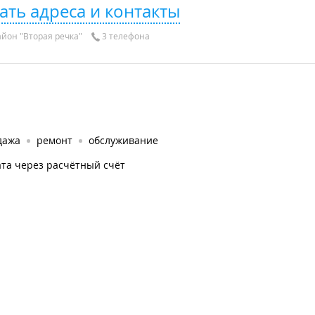
ать адреса и контакты
йон "Вторая речка"
3 телефона
дажа
ремонт
обслуживание
та через расчётный счёт