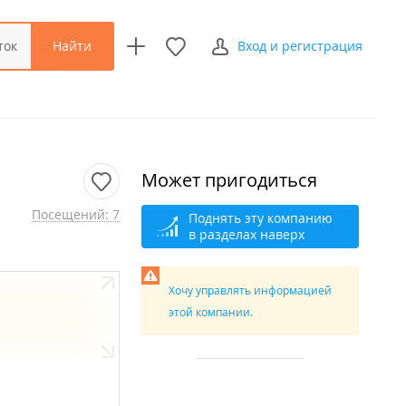
Найти
ток
Вход и регистрация
Может пригодиться
Посещений: 7
Поднять эту компанию
в разделах наверх
Хочу управлять информацией
этой компании.