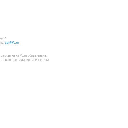
ния?
мо:
spr@VL.ru
лов
ссылка на VL.ru
обязательна.
 только при наличии гиперссылки.