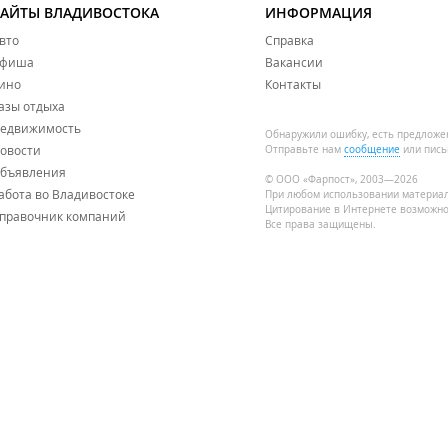
САЙТЫ ВЛАДИВОСТОКА
ИНФОРМАЦИЯ
вто
Справка
фиша
Вакансии
ино
Контакты
азы отдыха
едвижимость
Обнаружили ошибку, есть предложе
овости
Отправьте нам
сообщение
или пись
бъявления
© ООО «Фарпост», 2003—2026
абота во Владивостоке
При любом использовании материа
Цитирование в Интернете возможно
правочник компаний
Все права защищены.