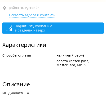
район "о. Русский", ул. Парис (о. Русский), 24
район "о. Русский"
Показать адреса и контакты
1-й этаж
открыто: 08:00–22:00
Поднять эту компанию
в разделах наверх
Характеристики
Способы оплаты
наличный расчёт
оплата картой (Visa,
MasterCard, МИР)
Описание
ИП Джанаев Г. А.