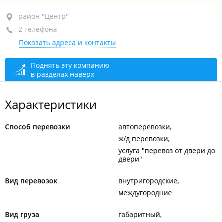
район "Центр", ул. Уборевича, 21
район "Центр"
2 телефона
1-й этаж, оф. 10
Показать адреса и контакты
+7 (423) 241-41-50
сегодня закрыто
Поднять эту компанию
в разделах наверх
Характеристики
Способ перевозки
автоперевозки
ж/д перевозки
услуга "перевоз от двери до
двери"
Вид перевозок
внутригородские
междугородние
Вид груза
габаритный