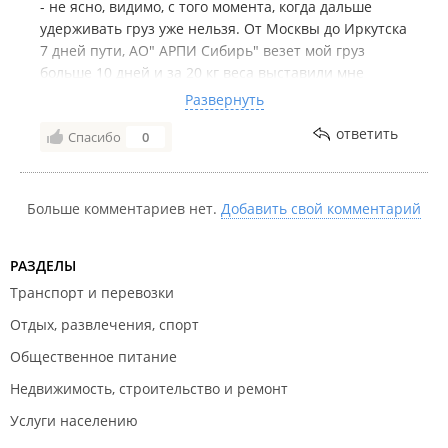
- не ясно, видимо, с того момента, когда дальше
удерживать груз уже нельзя. От Москвы до Иркутска
7 дней пути, АО" АРПИ Сибирь" везет мой груз
больше 10 дней и за 20 кг веса выставили мне
сумму в 8000 рублей. НЕ ПОЛЬЗУЙТЕСЬ УСЛУГАМИ
Развернуть
ДАННОЙ КОМПАНИИ, за такие деньги можно
ответить
Спасибо
0
самолетом привезти, либо другой ТК быстрее и
дешевле. Некачественная абсолютно услуга за
неадекватно завышенную цену
Больше комментариев нет.
Добавить свой комментарий
РАЗДЕЛЫ
Транспорт и перевозки
Отдых, развлечения, спорт
Общественное питание
Недвижимость, строительство и ремонт
Услуги населению