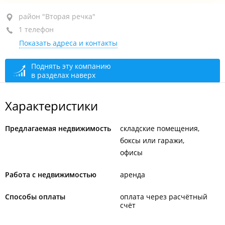
район "Вторая речка", ул. Бородинская, 4А стр. 1
район "Вторая речка"
1 телефон
+7 924 238-68-88
Показать адреса и контакты
открыто: 09:00–17:00
Поднять эту компанию
в разделах наверх
Характеристики
Предлагаемая недвижимость
складские помещения
боксы или гаражи
офисы
Работа с недвижимостью
аренда
Способы оплаты
оплата через расчётный
счёт