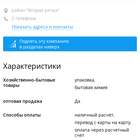
район "Вторая речка", ул. Кирова, 11А
район "Вторая речка"
2 телефона
1-й этаж, оф. 3
Показать адреса и контакты
+7 (423) 231-16-33
+7 908 968-07-71
Поднять эту компанию
в разделах наверх
открыто: 09:00–18:00
Характеристики
Хозяйственно-бытовые
упаковка
товары
бытовая химия
оптовая продажа
Да
Способы оплаты
наличный расчёт
перевод с карты на карту
оплата через расчётный
счёт