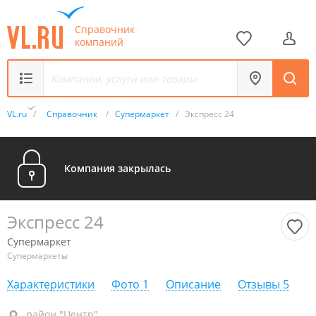
Справочник
компаний
VL.ru
/
Справочник
/
Супермаркет
/
Экспресс 24
Компания закрылась
Экспресс 24
Супермаркет
Супермаркеты
Характеристики
Фото
1
Описание
Отзывы
5
район "Центр", ул. Прапорщика Комарова, 45
район "Центр"