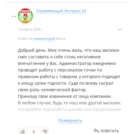
Управляющий Экспресс 24
12 марта 2020 г.
Ответ на
комментарий
Елена
Добрый день. Мне очень жаль, что наш магазин
смог составить о себе столь негативное
впечатление у Вас. Администратор ежедневно
проводит работу с персоналом точки по
правилам работы с товаром, у которого подходят
к концу сроки годности. Судя по всему сыграл
свою роль человеческий фактор.
Приношу свои извинения от лица компании.
В любом случае, будь то наш или другой магазин,
оставляйте пожалуйста жалобу или предложение
помимо онлайн ресурсов в книге "Жалоб и
Развернуть
Предложений". Так информация доходит
значительно быстрее до Управляющих и мы, со
ответить
0