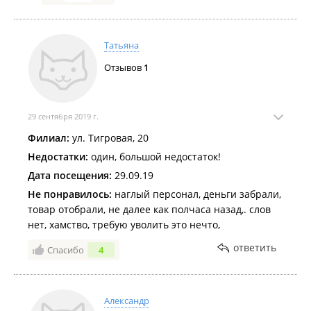
своей стороны, можем оперативно принимать
меры.
Кроме того в наших магазинах действует
Татьяна
правило, что покупатель, нашедший на витрине
товар с вышедшим сроком годности может
Отзывов
1
обратиться к Администратору магазина и
получить сумму его стоимости.
29 сентября 2019 г.
Филиал:
ул. Тигровая, 20
Недостатки:
один, большой недостаток!
Дата посещения:
29.09.19
Не понравилось:
наглый персонал, деньги забрали,
товар отобрали, не далее как полчаса назад,. слов
нет, хамство, требую уволить это нечто,
ответить
Спасибо
4
Александр