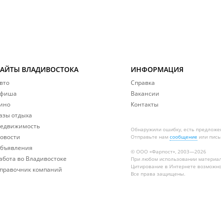
САЙТЫ ВЛАДИВОСТОКА
ИНФОРМАЦИЯ
вто
Справка
фиша
Вакансии
ино
Контакты
азы отдыха
едвижимость
Обнаружили ошибку, есть предложе
овости
Отправьте нам
сообщение
или пись
бъявления
© ООО «Фарпост», 2003—2026
абота во Владивостоке
При любом использовании материа
Цитирование в Интернете возможно
правочник компаний
Все права защищены.