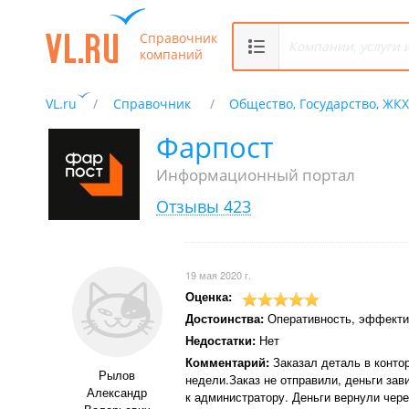
Справочник
компаний
VL.ru
Справочник
Общество, Государство, ЖК
Фарпост
Информационный портал
Отзывы 423
19 мая 2020 г.
Оценка:
Достоинства:
Оперативность, эффекти
Недостатки:
Нет
Комментарий:
Заказал деталь в конт
Рылов
недели.Заказ не отправили, деньги за
Александр
к администратору. Деньги вернули чере