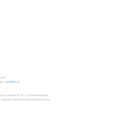
ния?
мо:
spr@VL.ru
лов
ссылка на VL.ru
обязательна.
 только при наличии гиперссылки.