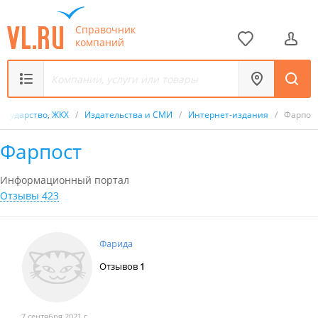
Справочник
компаний
Государство, ЖКХ
/
Издательства и СМИ
/
Интернет-издания
/
Фарпос
Фарпост
Информационный портал
Отзывы 423
Фарида
Отзывов
1
7 сентября 2021 г.