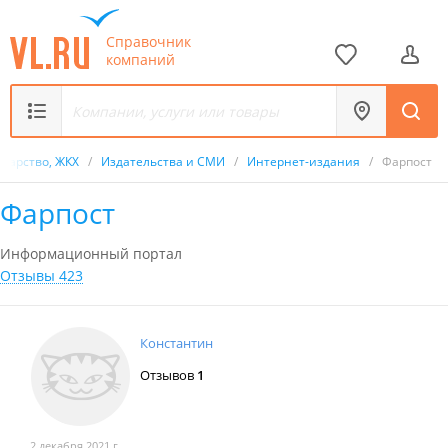
Справочник
компаний
ударство, ЖКХ
/
Издательства и СМИ
/
Интернет-издания
/
Фарпост
Фарпост
Информационный портал
Отзывы 423
Константин
Отзывов
1
2 декабря 2021 г.