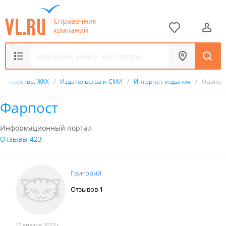
Справочник
компаний
Государство, ЖКХ
/
Издательства и СМИ
/
Интернет-издания
/
Фарпос
Фарпост
Информационный портал
Отзывы 423
Григорий
Отзывов
1
17 января 2023 г.