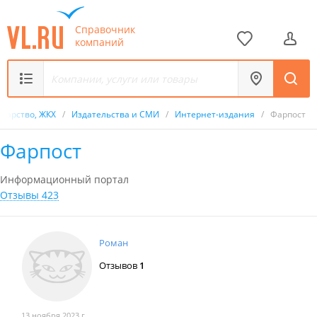
Справочник
компаний
ударство, ЖКХ
/
Издательства и СМИ
/
Интернет-издания
/
Фарпост
Фарпост
Информационный портал
Отзывы 423
Роман
Отзывов
1
13 ноября 2023 г.